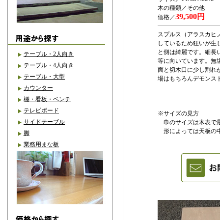
木の種類／その他
39,500円
価格／
スプルス（アラスカヒ
しているため狂いが生
と側は綺麗です。細長
テーブル・2人向き
等に向いています。無
テーブル・4人向き
面と切木口に少し割れ
テーブル・大型
場はもちろんデモンス
カウンター
棚・看板・ベンチ
テレビボード
※サイズの見方
サイドテーブル
巾のサイズは木表で最
形によっては天板の中
脚
業務用まな板