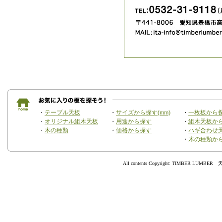
・
テーブル天板
・
サイズから探す(mm)
・
一枚板から
・
オリジナル組木天板
・
用途から探す
・
組木天板か
・
木の種類
・
価格から探す
・
ハギ合わせ
・
木の種類か
All contents Copyright: TIMBER 