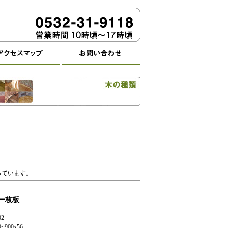
っています。
一枚板
2
~900x56