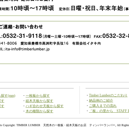
・
Timber Lumberのこだわり
探す(mm)
・
一枚板から探す
・
納品例のご紹介
探す
・
組木天板から探す
・
ご購入までの流れ
探す
・
ハギ合わせ天板から探す
・
「板」の里から STAFF 
・
木の種類から探す
ntents Copyright: TIMBER LUMBER 天然木の一枚板・組木天板のお店 ティンバーランバー, All Rights Re