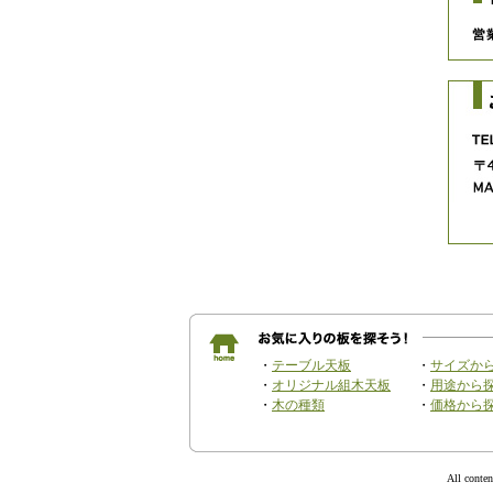
・
テーブル天板
・
サイズから
・
オリジナル組木天板
・
用途から
・
木の種類
・
価格から
All co