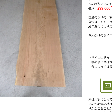
木の種類／その
299,00
価格／
国産のクリの一
傷つきにくく、
経年変化により
６人掛けのダイ
※サイズの見方
巾のサイズは木
形によっては天
木は天板になっ
そのため無垢材
りが起こること