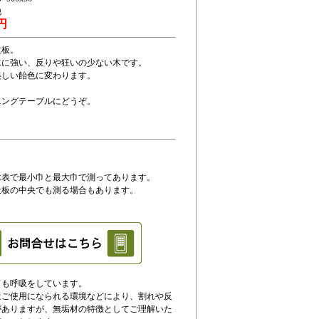
他
0円
枚板。
水に強い、反りや狂いの少ない木です。
美しい飴色に変わります。
ニングテーブルにどうぞ。
表で最小巾と最大巾で測ってあります。
板の中央でも測る場合もあります。
ても呼吸をしています。
はご使用になられる環境などにより、割れや反
がありますが、無垢材の特徴としてご理解いた